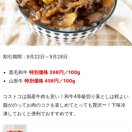
割引期間：9月22日～9月28日
黒毛和牛
特別価格 398円／100g
山形牛
特別価格 458円／100g
コストコは国産牛肉も安い！和牛4等級切り落としは程よい
脂がのってお肉のコクを楽しめてとっても贅沢ー！下味冷
凍しておくと便利でおすすめです。