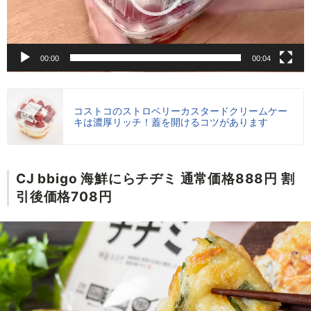
ヤ
ー
00:00
00:04
コストコのストロベリーカスタードクリームケー
キは濃厚リッチ！蓋を開けるコツがあります
CJ bbigo 海鮮にらチヂミ 通常価格888円 割
引後価格708円