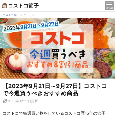
Skip
コストコ節子
MENU
to
content
コストコ節子
ニュース
【2023年9月21日～9月27日】コストコ
で今週買うべきおすすめ商品
2023年9月21日
更新
コストコで毎週買い物をしているコストコ歴15年の節子