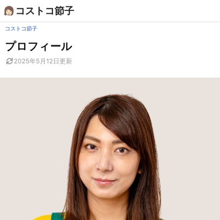
Skip
コストコ節子
to
content
コストコ節子
プロフィール
2025年5月12日
更新