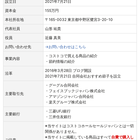
設立日
2021年7月21日
資本金
155万円
本社所在地
〒165-0032 東京都中野区鷺宮3-20-10
代表社員
山形 祐貴
役員
近藤 真美
お問い合わせ先
→お問い合わせはこちら
・コストコで買える商品の紹介
事業内容
・節約情報の紹介
2016年3月28日 ブログ開設
沿革
2021年7月21日 合同会社おすすめ節子を設立
・グーグル合同会社
・フェイスブックジャパン株式会社
主要取引先
・アマゾンジャパン合同会社
・楽天グループ株式会社
・三菱UFJ銀行
主要銀行
・三井住友銀行
※当サイトはコストコホールセールジャパンとは一切
関係がありません。
※当サイトに掲載している商品はすべて
自費で購入し
ご注意