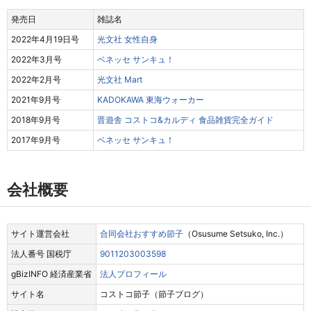
発売日
雑誌名
2022年4月19日号
光文社 女性自身
2022年3月号
ベネッセ サンキュ！
2022年2月号
光文社 Mart
2021年9月号
KADOKAWA 東海ウォーカー
2018年9月号
晋遊舎 コストコ&カルディ 食品雑貨完全ガイド
2017年9月号
ベネッセ サンキュ！
会社概要
サイト運営会社
合同会社おすすめ節子
（Osusume Setsuko, Inc.）
法人番号 国税庁
9011203003598
gBizINFO 経済産業省
法人プロフィール
サイト名
コストコ節子（節子ブログ）