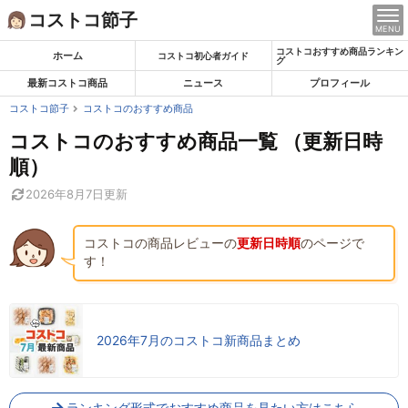
Skip
コストコ節子
MENU
to
コストコおすすめ商品ランキン
content
ホーム
コストコ初心者ガイド
グ
最新コストコ商品
ニュース
プロフィール
コストコ節子
コストコのおすすめ商品
コストコのおすすめ商品一覧 （更新日時
順）
2026年8月7日
更新
コストコの商品レビューの
更新日時順
のページで
す！
2026年7月のコストコ新商品まとめ
ランキング形式でおすすめ商品を見たい方はこちら