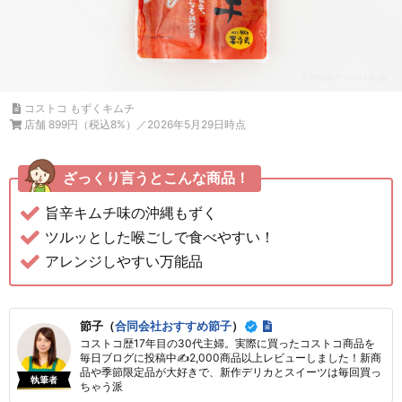
コストコ もずくキムチ
店舗 899円（税込8%）／2026年5月29日時点
ざっくり言うとこんな商品！
旨辛キムチ味の沖縄もずく
ツルッとした喉ごしで食べやすい！
アレンジしやすい万能品
節子（
合同会社おすすめ節子
）
コストコ歴17年目の30代主婦。実際に買ったコストコ商品を
毎日ブログに投稿中✍2,000商品以上レビューしました！新商
品や季節限定品が大好きで、新作デリカとスイーツは毎回買っ
執筆者
ちゃう派