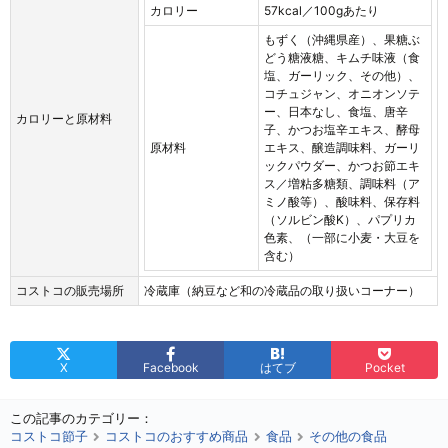
カロリー
57kcal／100gあたり
もずく（沖縄県産）、果糖ぶ
どう糖液糖、キムチ味液（食
塩、ガーリック、その他）、
コチュジャン、オニオンソテ
ー、日本なし、食塩、唐辛
カロリーと原材料
子、かつお塩辛エキス、酵母
原材料
エキス、醸造調味料、ガーリ
ックパウダー、かつお節エキ
ス／増粘多糖類、調味料（ア
ミノ酸等）、酸味料、保存料
（ソルビン酸K）、パプリカ
色素、（一部に小麦・大豆を
含む）
コストコの販売場所
冷蔵庫（納豆など和の冷蔵品の取り扱いコーナー）
X
Facebook
はてブ
Pocket
この記事のカテゴリー：
コストコ節子
コストコのおすすめ商品
食品
その他の食品