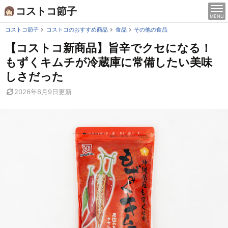
Skip
コストコ節子
MENU
to
content
コストコ節子
コストコのおすすめ商品
食品
その他の食品
【コストコ新商品】旨辛でクセになる！
もずくキムチが冷蔵庫に常備したい美味
しさだった
2026年6月9日
更新