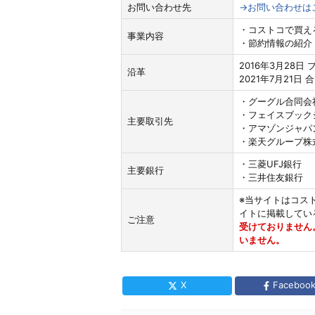
お問い合わせ先
→お問い合わせは
・コストコで買え
事業内容
・節約情報の紹介
2016年3月28日
沿革
2021年7月21
・グーグル合同会
・フェイスブック
主要取引先
・アマゾンジャパ
・楽天グループ株
・三菱UFJ銀行
主要銀行
・三井住友銀行
※当サイトはコス
イトに掲載してい
ご注意
受けておりません
いません。
X
Faceboo