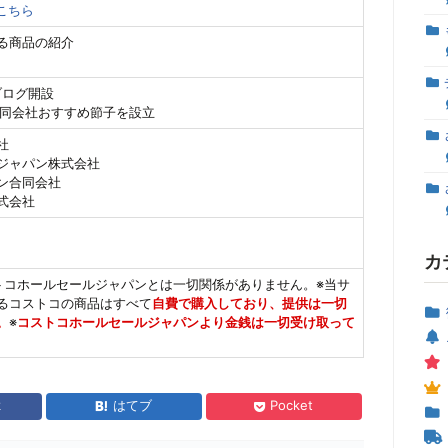
こちら
る商品の紹介
 ブログ開設
日 合同会社おすすめ節子を設立
社
ジャパン株式会社
ン合同会社
式会社
カ
トコホールセールジャパンとは一切関係がありません。※当サ
るコストコの商品はすべて
自費で購入しており、提供は一切
。
※
コストコホールセールジャパンより金銭は一切受け取って
k
はてブ
Pocket