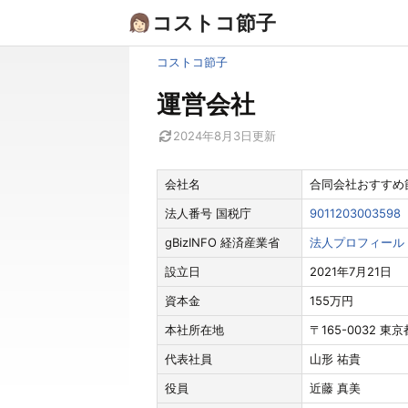
Skip
コストコ節子
to
content
コストコ節子
運営会社
2024年8月3日
更新
会社名
合同会社おすすめ節子（
法人番号 国税庁
9011203003598
gBizINFO 経済産業省
法人プロフィール
設立日
2021年7月21日
資本金
155万円
本社所在地
〒165-0032 東
代表社員
山形 祐貴
役員
近藤 真美