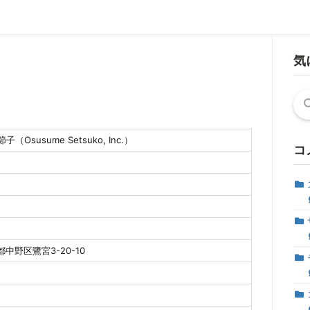
気
検
索:
Osusume Setsuko, Inc.）
コ
京都中野区鷺宮3-20-10