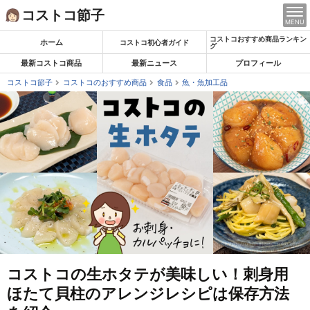
Skip
コストコ節子
MENU
to
コストコおすすめ商品ランキン
content
ホーム
コストコ初心者ガイド
グ
最新コストコ商品
最新ニュース
プロフィール
コストコ節子
コストコのおすすめ商品
食品
魚・魚加工品
コストコの生ホタテが美味しい！刺身用
ほたて貝柱のアレンジレシピは保存方法