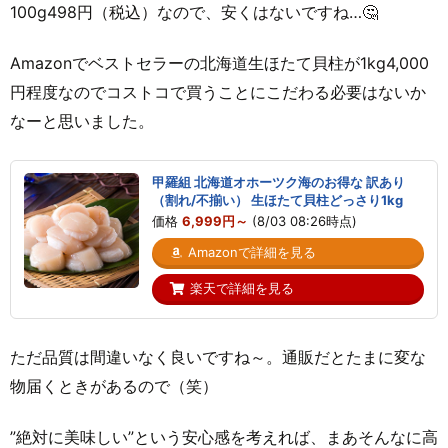
100g498円（税込）なので、安くはないですね…🤔
Amazonでベストセラーの北海道生ほたて貝柱が1kg4,000
円程度なのでコストコで買うことにこだわる必要はないか
なーと思いました。
甲羅組 北海道オホーツク海のお得な 訳あり
（割れ/不揃い） 生ほたて貝柱どっさり1kg
価格
6,999円～
(8/03 08:26時点)
Amazonで詳細を見る
楽天で詳細を見る
ただ品質は間違いなく良いですね～。通販だとたまに変な
物届くときがあるので（笑）
”絶対に美味しい”という安心感を考えれば、まあそんなに高