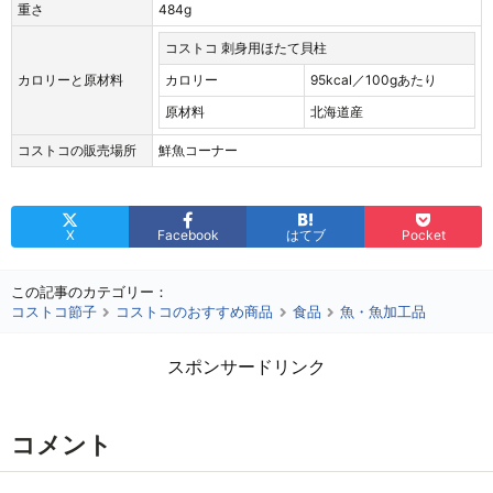
重さ
484g
コストコ 刺身用ほたて貝柱
カロリーと原材料
カロリー
95kcal／100gあたり
原材料
北海道産
コストコの販売場所
鮮魚コーナー
X
Facebook
はてブ
Pocket
この記事のカテゴリー：
コストコ節子
コストコのおすすめ商品
食品
魚・魚加工品
スポンサードリンク
コメント