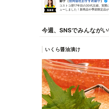
節子（
合同会社おすすめ節子
）
コストコ歴17年目の30代主婦。実際
ューしました！新商品や季節限定品が
執筆者
今週、SNSでみんなが
いくら醤油漬け