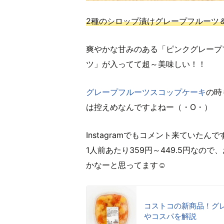
2種のシロップ漬けグレープフルーツ
爽やかな甘みのある「ピンクグレープ
ツ」が入ってて超～美味しい！！
グレープフルーツスコップケーキ
の時
は控えめなんですよねー（・O・）
Instagramでもコメント来ていた
1人前あたり359円～449.5円な
かなーと思ってます☺️
コストコの新商品！グ
やコスパを解説