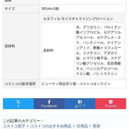
価格
サイズ
591ml×2個
セタフィル モイスチャライジングローション
水、グリセリン、パルミチン
酸イソプロピル、セテアリル
アルコール、セテアレス－２
０、パンテノール、ナイアシ
原材料
ンアミド、酢酸トコフェロー
原材料
ル、ジメチコン、アボカド
油、ヒマワリ種子油、ステア
リン酸グリセリル、安息香酸
Ｎａ、ベンジルアルコール、
クエン酸、パントラクトン
コストコの販売場所
ビューティ用品売り場・コストコオンライン
X
Facebook
はてブ
Pocket
この記事のカテゴリー：
コストコ節子
コストコのおすすめ商品
日用品
美容