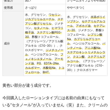
保湿力
高い
クリームタイプよりやや高め
使用感
さっぱり
ややベタつく
水、グリセリン、
ワセリン
、
水、グリセリン、
水添ポリイ
ジカプリリルエーテル
、
ステ
ソブテン
、
セテアリルアルコ
アリン酸グリセリル
、ジメチ
ール
、
アボカド油
、
セテアレ
コン、
セタノール
、
ヒマワリ
ス-20
、ジメチコン、酢酸ト
種子油
、
ステアリン酸PEG-
コフェロール、
レブリン酸
30
、酢酸トコフェロール、
Na
、
カプリリルグリコー
（アクリレーツ／アクリル酸
成分
ル
、ベンジルアルコール、
パ
アルキル（C10-30））、ク
ンテノール
、
アニス酸Na
、
ロスポリマー、
ジメチコノー
ステアロキシトリメチルシラ
ル
、ベンジルアルコール、
フ
ン
、
クエン酸
、
ステアリルア
ェノキシエタノール
、
アーモ
ルコール
、（アクリレーツ／
ンド油
、
PG
、
EDTA-2Na
、
アクリル酸アルキル（C10-
カルボマー
、
水酸化Na
、
トコ
30））クロスポリマー
フェロール
、
BHT.
黄色い部分が違う成分です。
今回購入したローションタイプには名前の由来にもなって
いる”セタノール”が入っていません（笑）また、クリームの