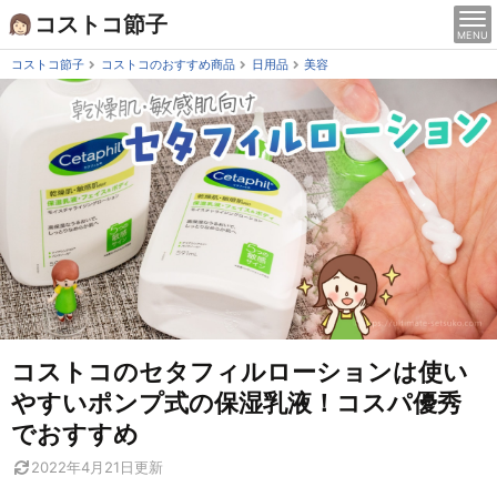
Skip
コストコ節子
MENU
to
content
コストコ節子
コストコのおすすめ商品
日用品
美容
コストコのセタフィルローションは使い
やすいポンプ式の保湿乳液！コスパ優秀
でおすすめ
2022年4月21日
更新