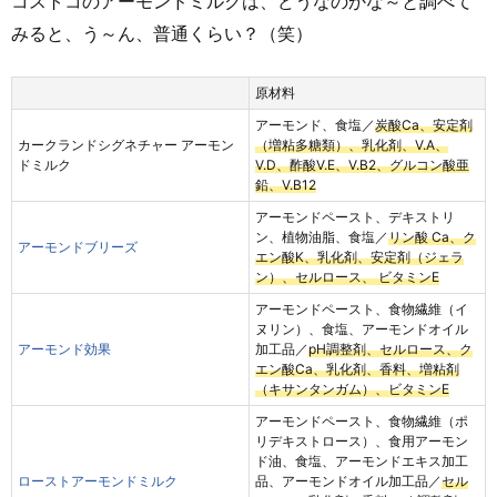
コストコのアーモンドミルクは、どうなのかな～と調べて
みると、う～ん、普通くらい？（笑）
原材料
アーモンド、食塩／
炭酸Ca、安定剤
カークランドシグネチャー アーモン
（増粘多糖類）、乳化剤、V.A、
ドミルク
V.D、酢酸V.E、V.B2、グルコン酸亜
鉛、V.B12
‎アーモンドペースト、デキストリ
ン、植物油脂、食塩／
リン酸 Ca、ク
アーモンドブリーズ
エン酸K、乳化剤、安定剤（ジェラ
ン）、セルロース、 ビタミンE
アーモンドペースト、食物繊維（イ
ヌリン）、食塩、アーモンドオイル
アーモンド効果
加工品／
pH調整剤、セルロース、ク
エン酸Ca、乳化剤、香料、増粘剤
（キサンタンガム）、ビタミンE
アーモンドペースト、食物繊維（ポ
リデキストロース）、食用アーモン
ド油、食塩、アーモンドエキス加工
ローストアーモンドミルク
品、アーモンドオイル加工品／
セル