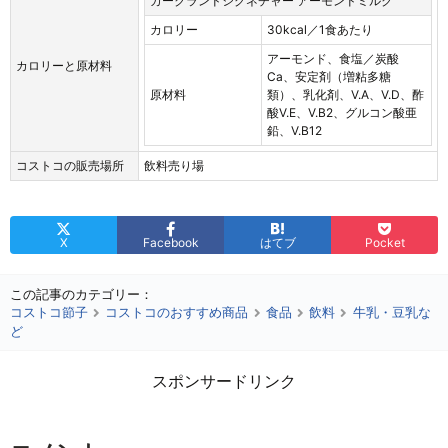
カークランドシグネチャー アーモンドミルク
カロリー
30kcal／1食あたり
アーモンド、食塩／炭酸
カロリーと原材料
Ca、安定剤（増粘多糖
原材料
類）、乳化剤、V.A、V.D、酢
酸V.E、V.B2、グルコン酸亜
鉛、V.B12
コストコの販売場所
飲料売り場
X
Facebook
はてブ
Pocket
この記事のカテゴリー：
コストコ節子
コストコのおすすめ商品
食品
飲料
牛乳・豆乳な
ど
スポンサードリンク