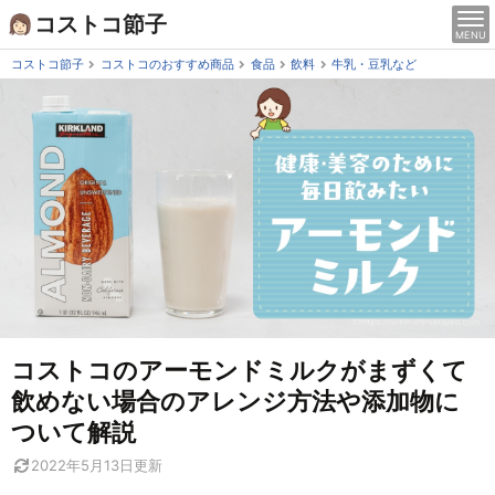
Skip
コストコ節子
MENU
to
content
コストコ節子
コストコのおすすめ商品
食品
飲料
牛乳・豆乳など
コストコのアーモンドミルクがまずくて
飲めない場合のアレンジ方法や添加物に
ついて解説
2022年5月13日
更新