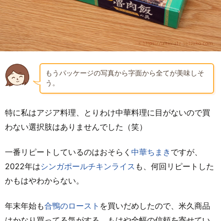
もうパッケージの写真から字面から全てが美味しそ
う。
特に私はアジア料理、とりわけ中華料理に目がないので買
わない選択肢はありませんでした（笑）
一番リピートしているのはおそらく
中華ちまき
ですが、
2022年は
シンガポールチキンライス
も、何回リピートした
かもはやわからない。
年末年始も
合鴨のロースト
を買いだめしたので、米久商品
はかなり買ってる気がする。もはや全幅の信頼を寄せてい