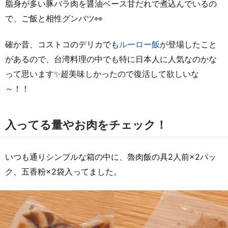
脂身が多い豚バラ肉を醤油ベース甘だれで煮込んでいるの
で、ご飯と相性グンバツ👀
確か昔、コストコのデリカでも
ルーロー飯
が登場したこと
があるので、台湾料理の中でも特に日本人に人気なのかな
って思います✨超美味しかったので復活して欲しいな
～！！
入ってる量やお肉をチェック！
いつも通りシンプルな箱の中に、魯肉飯の具2人前×2パッ
ク、五香粉×2袋入ってました。