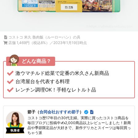
コストコ 米久 魯肉飯（ルーローハン）の具
店舗 1,469円（税込8%）／2023年1月19日時点
どんな商品？
激ウマチルド総菜で定番の米久さん新商品
台湾屋台を代表する料理
レンチン調理OK！手軽なレトルト品
節子（
合同会社おすすめ節子
）
コストコ歴17年目の30代主婦。実際に買ったコストコ商品を
毎日ブログに投稿中✍2,000商品以上レビューしました！新商
品や季節限定品が大好きで、新作デリカとスイーツは毎回買っ
執筆者
ちゃう派