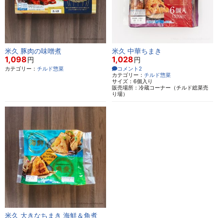
米久 豚肉の味噌煮
米久 中華ちまき
1,098
1,028
円
円
カテゴリー：
チルド惣菜
コメント2
カテゴリー：
チルド惣菜
サイズ：6個入り
販売場所：冷蔵コーナー（チルド総菜売
り場）
米久 大きなちまき 海鮮＆角煮