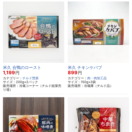
米久 合鴨のロースト
米久 チキンケバブ
1,199
899
円
円
カテゴリー：
チルド惣菜
カテゴリー：
肉・肉加工品
サイズ：200g×2パック
サイズ：150g×3袋
販売場所：冷蔵コーナー（チルド総菜売
販売場所：冷蔵庫（チルド品）
り場）