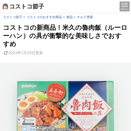
Skip
コストコ節子
MENU
to
content
コストコ節子
コストコのおすすめ商品
食品
チルド惣菜
コストコの新商品！米久の魯肉飯（ルーロ
ーハン）の具が衝撃的な美味しさでおす
すめ
2023年1月24日
更新