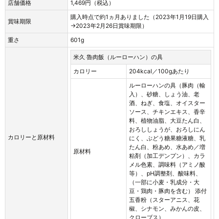
店舗価格
1,469円（税込）
購入時点で約1ヵ月ありました（2023年1月19日購入
賞味期限
→2023年2月26日賞味期限）
重さ
601g
米久 魯肉飯（ルーローハン）の具
カロリー
204kcal／100gあたり
ルーローハンの具（豚肉（輸
入）、砂糖、しょう油、老
酒、ねぎ、食塩、オイスター
ソース、チキンエキス、香辛
料、植物油脂、大豆たん白、
おろししょうが、おろしにん
カロリーと原材料
にく、ぶどう糖果糖液糖、乳
たん白、粉あめ、水あめ／増
原材料
粘剤（加工デンプン）、カラ
メル色素、調味料（アミノ酸
等）、pH調整剤、酸味料、
（一部に小麦・乳成分・大
豆・鶏肉・豚肉を含む） 添付
五香粉（スターアニス、花
椒、シナモン、みかんの皮、
クローブス）