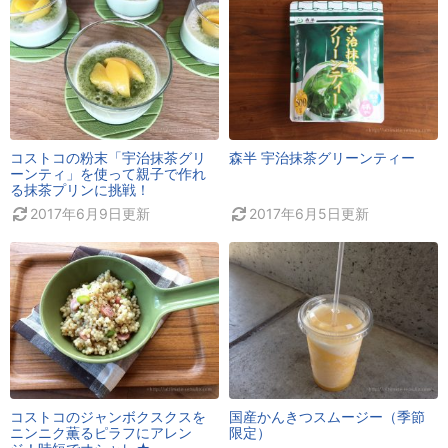
コストコの粉末「宇治抹茶グリ
森半 宇治抹茶グリーンティー
ーンティ」を使って親子で作れ
る抹茶プリンに挑戦！
2017年6月9日
更新
2017年6月5日
更新
コストコのジャンボクスクスを
国産かんきつスムージー（季節
ニンニク薫るピラフにアレン
限定）