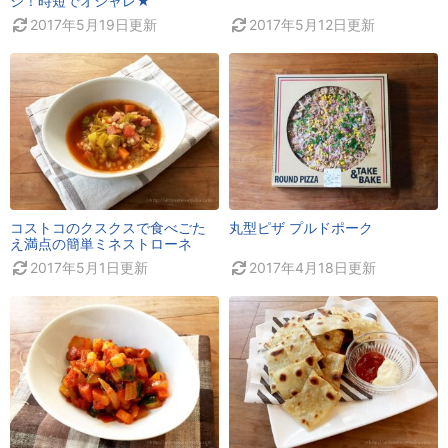
ジ！時短でオシャレ★
2017年5月19日
更新
2017年5月12日
更新
コストコのクスクスで食べごた
丸型ピザ プルドポーク
え満点の簡単ミネストローネ
2017年5月1日
更新
2017年4月18日
更新