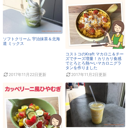
ソフトクリーム 宇治抹茶＆北海
道 ミックス
コストコのKraft マカロニ＆チー
ズでチーズ増量！カリカリ食感
でとろとろ熱〜いマカロニグラ
タンを作りました
2017年11月22日
更新
2017年11月2日
更新