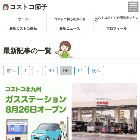
Skip
コストコ節子
MENU
to
コストコおすすめ商品ランキン
content
ホーム
コストコ初心者ガイド
グ
最新コストコ商品
最新ニュース
プロフィール
最新記事の一覧
前へ
1
…
89
90
91
次へ