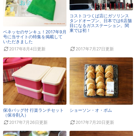
コストコつくば店にガソリンス
タンドオープン、日本では6店舗
目になるガスステーション。関
東では初！
ベネッセのサンキュ！2017年9月
号に当サイトの特集を掲載して
いただきました
2017年8月4日
更新
2017年7月27日
更新
保冷バッグ付 行楽ランチセット
ショーソン・オ・ポム
（保冷剤入）
2017年7月26日
更新
2017年7月20日
更新