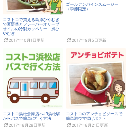
ゴールデンパインスムージー
（季節限定）
コストコで買える島原ひやむぎ
で夏野菜とフレーバーオリーブ
オイルの冷製カッペリーニ風ひ
やむぎ
2017年10月1日
更新
2017年9月5日
更新
コストコ浜松倉庫店へJR浜松駅
コストコのアンチョビソースで
からバスで簡単に行く方法
簡単激ウマ揚げポテト
2017年8月28日
更新
2017年8月21日
更新