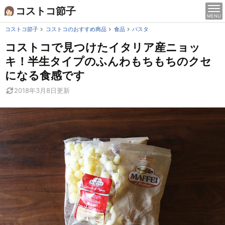
Skip
コストコ節子
MENU
to
content
コストコ節子
コストコのおすすめ商品
食品
パスタ
コストコで見つけたイタリア産ニョッ
キ！半生タイプのふんわもちもちのクセ
になる食感です
2018年3月8日
更新