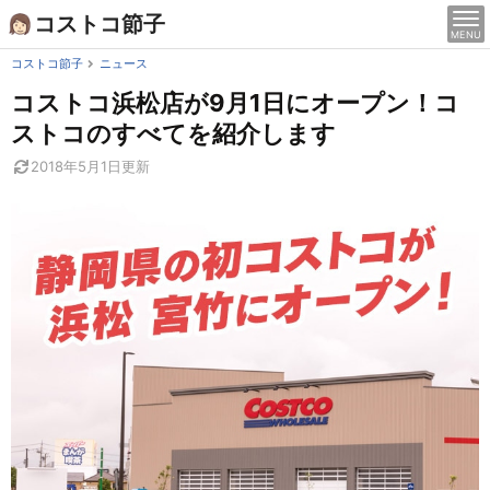
Skip
コストコ節子
MENU
to
content
コストコ節子
ニュース
コストコ浜松店が9月1日にオープン！コ
ストコのすべてを紹介します
2018年5月1日
更新