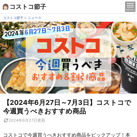
Skip
コストコ節子
MENU
to
content
コストコ節子
ニュース
【2024年6月27日～7月3日】コストコで
今週買うべきおすすめ商品
2024年6月27日
更新
コストコで今週買うべきおすすめ商品をピックアップ！本