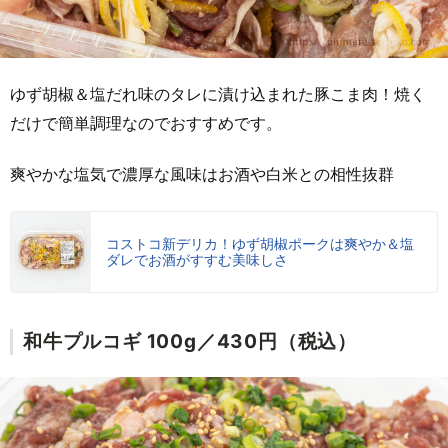
ゆず胡椒＆塩だれ味のタレに漬け込まれた豚こま肉！焼く
だけで簡単調理なのでおすすめです。
爽やかな塩気で濃厚な風味はお酒や白米との相性抜群
コストコ新デリカ！ゆず胡椒ポークは爽やか＆塩
ダレでお酒がすすむ美味しさ
和牛プルコギ 100g／430円（税込）