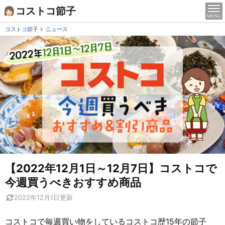
Skip
コストコ節子
MENU
to
content
コストコ節子
ニュース
【2022年12月1日～12月7日】コストコで
今週買うべきおすすめ商品
2022年12月1日
更新
コストコで毎週買い物をしているコストコ歴15年の節子