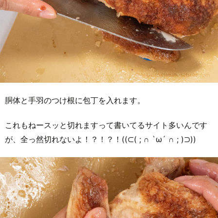
胴体と手羽のつけ根に包丁を入れます。
これもねースッと切れますって書いてるサイト多いんです
が、全っ然切れないよ！？！？！((⊂( ; ∩ `ω´ ∩ ; )⊃))