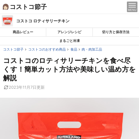
Skip
コストコ節子
MENU
to
content
コストコ ロティサリーチキン
商品レビュー
アレンジレシピ
切り方と保存方法
まるごと冷凍
コストコ節子
コストコのおすすめ商品
食品
肉・肉加工品
コストコのロティサリーチキンを食べ尽
くす！簡単カット方法や美味しい温め方を
解説
2023年11月7日
更新