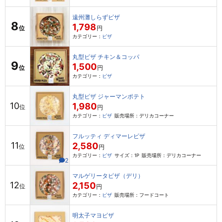
遠州灘しらずピザ
8
1,798
位
円
カテゴリー：
ピザ
丸型ピザ チキン＆コッパ
9
1,500
位
円
カテゴリー：
ピザ
丸型ピザ ジャーマンポテト
10
1,980
位
円
カテゴリー：
ピザ
販売場所：デリカコーナー
フルッティ ディマーレピザ
11
2,580
位
円
カテゴリー：
ピザ
サイズ：1P
販売場所：デリカコーナー
2
マルゲリータピザ（デリ）
12
2,150
位
円
カテゴリー：
ピザ
販売場所：フードコート
明太子マヨピザ