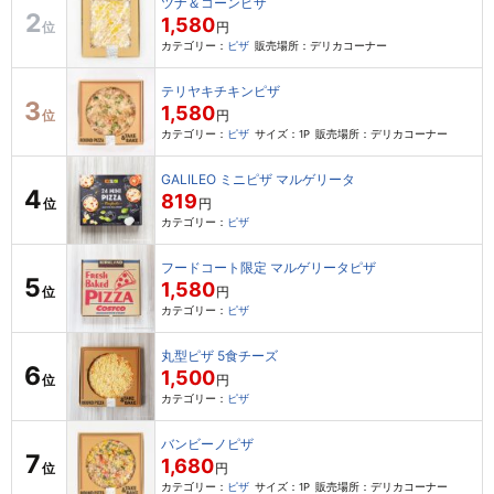
ツナ＆コーンピザ
2
1,580
位
円
カテゴリー：
ピザ
販売場所：デリカコーナー
テリヤキチキンピザ
3
1,580
位
円
カテゴリー：
ピザ
サイズ：1P
販売場所：デリカコーナー
GALILEO ミニピザ マルゲリータ
4
819
位
円
カテゴリー：
ピザ
フードコート限定 マルゲリータピザ
5
1,580
位
円
カテゴリー：
ピザ
丸型ピザ 5食チーズ
6
1,500
位
円
カテゴリー：
ピザ
バンビーノピザ
7
1,680
位
円
カテゴリー：
ピザ
サイズ：1P
販売場所：デリカコーナー