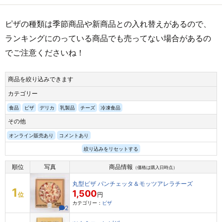
ピザの種類は季節商品や新商品との入れ替えがあるので、
ランキングにのっている商品でも売ってない場合があるの
でご注意くださいね！
商品を絞り込みできます
カテゴリー
食品
ピザ
デリカ
乳製品
チーズ
冷凍食品
その他
オンライン販売あり
コメントあり
絞り込みをリセットする
順位
写真
商品情報
（価格は購入日時点）
丸型ピザ パンチェッタ＆モッツアレラチーズ
1
1,500
位
円
カテゴリー：
ピザ
2