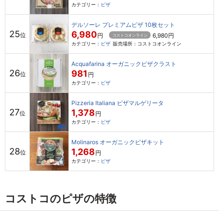
カテゴリー：
ピザ
デルソーレ プレミアムピザ 10枚セット
25
6,980
位
円
6,980
円
コストコオンライン
カテゴリー：
ピザ
販売場所：コストコオンライン
Acquafarina オーガニックピザクラスト
26
981
位
円
カテゴリー：
ピザ
Pizzeria Italiana ピザマルゲリータ
27
1,378
位
円
カテゴリー：
ピザ
4
Molinaros オーガニックピザキット
28
1,268
位
円
カテゴリー：
ピザ
コストコのピザの特徴