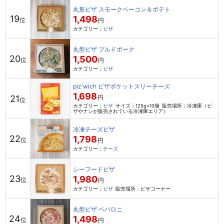
丸形ピザ スモークベーコン＆ポテト
19
1,498
位
円
カテゴリー：
ピザ
丸型ピザ プルドポーク
20
1,500
位
円
カテゴリー：
ピザ
piz'wich ピザポケットスリーチーズ
1,698
21
円
位
カテゴリー：
ピザ
サイズ：125g×10個
販売場所：冷凍庫（ピ
ザやナンが販売されている冷凍庫エリア）
冷凍チーズピザ
22
1,798
位
円
カテゴリー：
チーズ
シーフードピザ
23
1,980
位
円
カテゴリー：
ピザ
販売場所：ピザコーナー
丸型ピザ ペパロニ
24
1,498
位
円