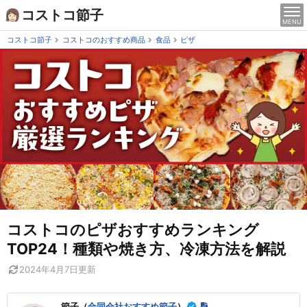
Skip
コストコ節子
MENU
to
content
コストコ節子
コストコのおすすめ商品
食品
ピザ
コストコのピザおすすめランキング
TOP24！種類や焼き方、冷凍方法を解説
2024年4月7日
更新
節子（
合同会社おすすめ節子
）