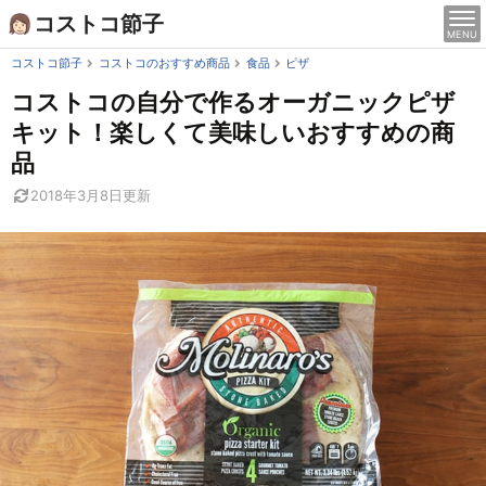
Skip
コストコ節子
MENU
to
content
コストコ節子
コストコのおすすめ商品
食品
ピザ
コストコの自分で作るオーガニックピザ
キット！楽しくて美味しいおすすめの商
品
2018年3月8日
更新