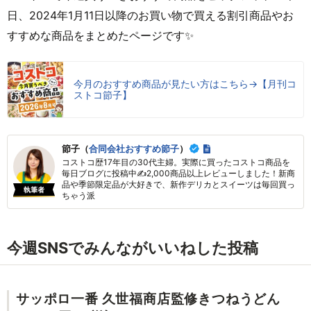
日、2024年1月11日以降のお買い物で買える割引商品やお
すすめな商品をまとめたページです✨
今月のおすすめ商品が見たい方はこちら→【月刊コ
ストコ節子】
節子（
合同会社おすすめ節子
）
コストコ歴17年目の30代主婦。実際に買ったコストコ商品を
毎日ブログに投稿中✍2,000商品以上レビューしました！新商
品や季節限定品が大好きで、新作デリカとスイーツは毎回買っ
執筆者
ちゃう派
今週SNSでみんながいいねした投稿
サッポロ一番 久世福商店監修きつねうどん