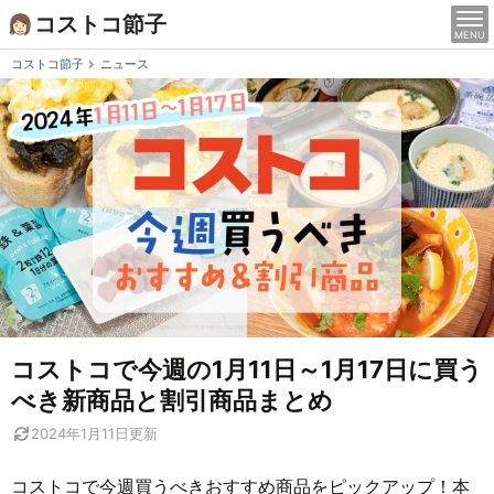
Skip
コストコ節子
MENU
to
content
コストコ節子
ニュース
コストコで今週の1月11日～1月17日に買う
べき新商品と割引商品まとめ
2024年1月11日
更新
コストコで今週買うべきおすすめ商品をピックアップ！本