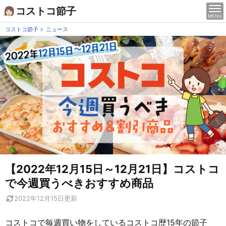
Skip
コストコ節子
MENU
to
content
コストコ節子
ニュース
【2022年12月15日～12月21日】コストコ
で今週買うべきおすすめ商品
2022年12月15日
更新
コストコで毎週買い物をしているコストコ歴15年の節子