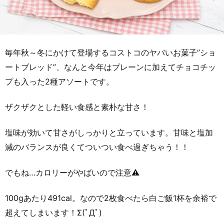
毎年秋～冬にかけて登場するコストコのヤバいお菓子”ショ
ートブレッド”、なんと今年はプレーンに加えてチョコチッ
プも入った2種アソートです。
ザクザクとした軽い食感と素朴な甘さ！
塩味が効いて甘さがしっかりと立っています。甘味と塩加
減のバランスが良くてついつい食べ過ぎちゃう！！
でもね…カロリーがやばいので注意⚠
100gあたり491cal。なので2枚食べたら白ご飯1杯を余裕で
超えてしまいます！Σ(ﾟДﾟ)