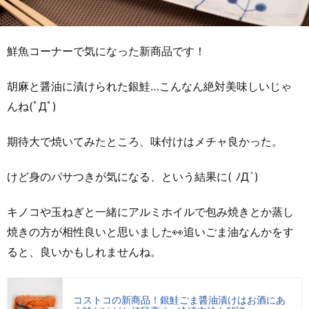
鮮魚コーナーで気になった新商品です！
胡麻と醤油に漬けられた銀鮭…こんなん絶対美味しいじゃ
んね(ﾟДﾟ)
期待大で焼いてみたところ、味付けはメチャ良かった。
けど身のパサつきが気になる、という結果に( ﾉД`)
キノコや玉ねぎと一緒にアルミホイルで包み焼きとか蒸し
焼きの方が相性良いと思いました👀追いごま油なんかをす
ると、良いかもしれませんね。
コストコの新商品！銀鮭ごま醤油漬けはお酒にあ