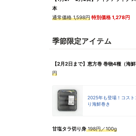
本
通常価格 1,598円
特別価格 1,278
円
季節限定アイテム
【2月2日まで】恵方巻 巻物4種（
円
2025年も登場！コス
り海鮮巻き
甘塩タラ切り身
198円／100g