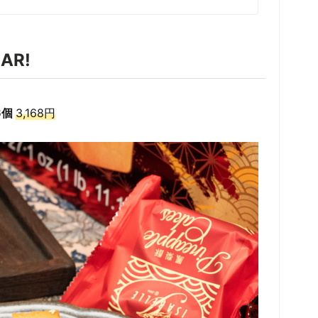
AR!
6個
3,168円