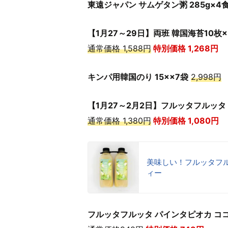
東遠ジャパン サムゲタン粥 285g×4
【1月27～29日】両班 韓国海苔10枚×
通常価格 1,588円
特別価格 1,268
円
キンパ用韓国のり 15××7袋
2,998円
【1月27～2月2日】フルッタフルッタ
通常価格 1,380円
特別価格 1,080
円
美味しい！フルッタフ
ィー
フルッタフルッタ パインタピオカ ココ