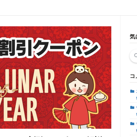
気
検
索:
コ