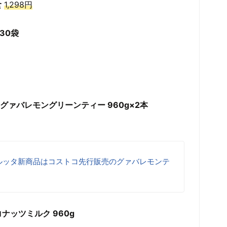
食
1,298円
30袋
 グァバレモングリーンティー 960g×2本
ルッタ新商品はコストコ先行販売のグァバレモンテ
ナッツミルク 960g