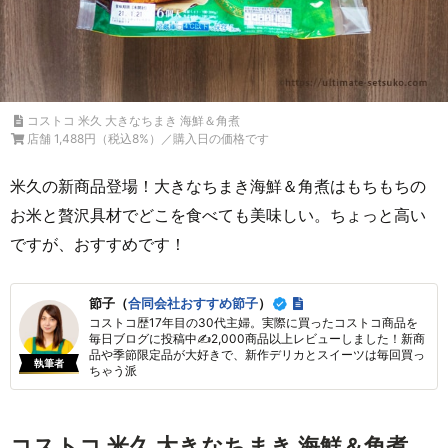
コストコ 米久 大きなちまき 海鮮＆角煮
店舗 1,488円（税込8%）／購入日の価格です
米久の新商品登場！大きなちまき海鮮＆角煮はもちもちの
お米と贅沢具材でどこを食べても美味しい。ちょっと高い
ですが、おすすめです！
節子（
合同会社おすすめ節子
）
コストコ歴17年目の30代主婦。実際に買ったコストコ商品を
毎日ブログに投稿中✍2,000商品以上レビューしました！新商
品や季節限定品が大好きで、新作デリカとスイーツは毎回買っ
執筆者
ちゃう派
コストコ 米久 大きなちまき 海鮮＆角煮