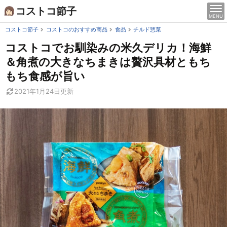
Skip
コストコ節子
MENU
to
content
コストコ節子
コストコのおすすめ商品
食品
チルド惣菜
コストコでお馴染みの米久デリカ！海鮮
＆角煮の大きなちまきは贅沢具材ともち
もち食感が旨い
2021年1月24日
更新