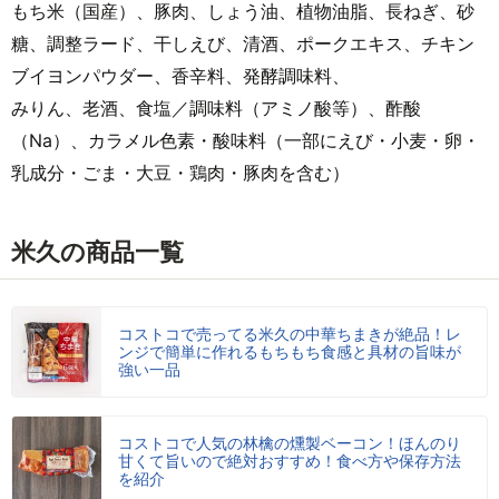
もち米（国産）、豚肉、しょう油、植物油脂、長ねぎ、砂
糖、調整ラード、干しえび、清酒、ポークエキス、チキン
ブイヨンパウダー、香辛料、発酵調味料、
みりん、老酒、食塩／調味料（アミノ酸等）、酢酸
（Na）、カラメル色素・酸味料（一部にえび・小麦・卵・
乳成分・ごま・大豆・鶏肉・豚肉を含む）
米久の商品一覧
コストコで売ってる米久の中華ちまきが絶品！レ
ンジで簡単に作れるもちもち食感と具材の旨味が
強い一品
コストコで人気の林檎の燻製ベーコン！ほんのり
甘くて旨いので絶対おすすめ！食べ方や保存方法
を紹介