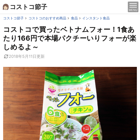
Skip
コストコ節子
MENU
to
content
コストコ節子
コストコのおすすめ商品
食品
インスタント食品
コストコで買ったベトナムフォー！1食あ
たり166円で本場パクチーいりフォーが楽
しめるよ～
2018年5月11日
更新