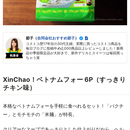
節子（
合同会社おすすめ節子
）
コストコ歴17年目の30代主婦。実際に買ったコストコ商品を
毎日ブログに投稿中✍2,000商品以上レビューしました！新商
品や季節限定品が大好きで、新作デリカとスイーツは毎回買っ
執筆者
ちゃう派
XinChao！ベトナムフォー 6P（すっきり
チキン味）
本格なベトナムフォーを手軽に食べれるセット！「パクチ
ー」とモチモチの「米麺」が特長。
クリアーなスープであっさりとした仕上がりだから、ヘル