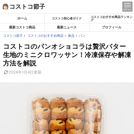
Skip
コストコ節子
MENU
to
コストコおすすめ商品ランキン
content
ホーム
コストコ初心者ガイド
グ
最新コストコ商品
最新ニュース
プロフィール
コストコ節子
コストコのおすすめ商品
食品
パン
コストコのパンオショコラは贅沢バター
生地のミニクロワッサン！冷凍保存や解凍
方法を解説
2024年1月4日
更新