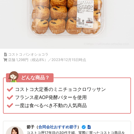
コストコ パンオショコラ
店舗 1,298円（税込8%）／2023年12月15日時点
どんな商品？
コストコ大定番のミニチョコクロワッサン
フランス産AOP発酵バターを使用
一度は食べるべき不動の人気商品
節子（
合同会社おすすめ節子
）
コストコ歴17年目の30代主婦。実際に買ったコストコ商品を