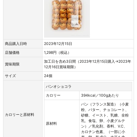
商品購入日時
2023年12月15日
店舗価格
1,298円（税込）
加工日を含め3日間（2023年12月15日購入→2023年
賞味期限
12月16日賞味期限）
サイズ
24個
パンオショコラ
カロリー
394kcal／100gあたり
パン（フランス製造）（小麦
粉、バター、チョコレート、
カロリーと原材料
砂糖、イースト、乳糖、全粉
乳、食塩、卵、小麦グルテ
原材料
ン）／乳化剤、香料、V.C、
カロチン色素、（一部に小