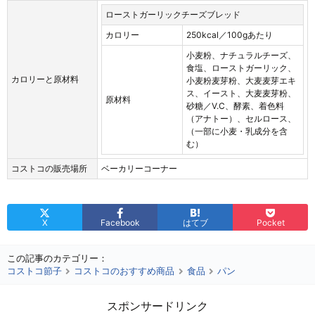
ローストガーリックチーズブレッド
カロリー
250kcal／100gあたり
小麦粉、ナチュラルチーズ、
食塩、ローストガーリック、
カロリーと原材料
小麦粉麦芽粉、大麦麦芽エキ
ス、イースト、大麦麦芽粉、
原材料
砂糖／V.C、酵素、着色料
（アナトー）、セルロース、
（一部に小麦・乳成分を含
む）
コストコの販売場所
ベーカリーコーナー
X
Facebook
はてブ
Pocket
この記事のカテゴリー：
コストコ節子
コストコのおすすめ商品
食品
パン
スポンサードリンク