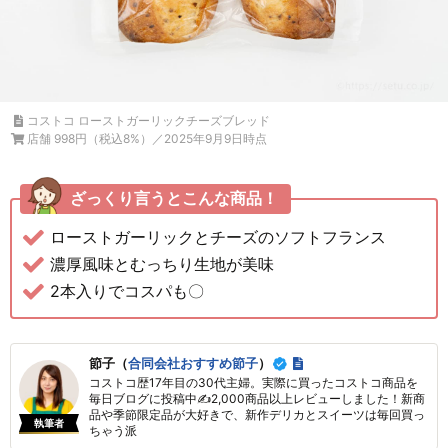
コストコ ローストガーリックチーズブレッド
店舗 998円（税込8%）／2025年9月9日時点
ざっくり言うとこんな商品！
ローストガーリックとチーズのソフトフランス
濃厚風味とむっちり生地が美味
2本入りでコスパも〇
節子（
合同会社おすすめ節子
）
コストコ歴17年目の30代主婦。実際に買ったコストコ商品を
毎日ブログに投稿中✍2,000商品以上レビューしました！新商
品や季節限定品が大好きで、新作デリカとスイーツは毎回買っ
執筆者
ちゃう派