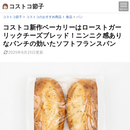
Skip
コストコ節子
MENU
to
content
コストコ節子
コストコのおすすめ商品
食品
パン
コストコ新作ベーカリーはローストガー
リックチーズブレッド！ニンニク感あり
なパンチの効いたソフトフランスパン
2025年9月25日
更新