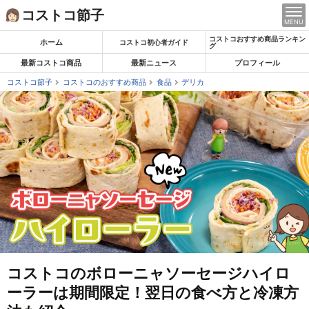
Skip
コストコ節子
MENU
to
コストコおすすめ商品ランキン
content
ホーム
コストコ初心者ガイド
グ
最新コストコ商品
最新ニュース
プロフィール
コストコ節子
コストコのおすすめ商品
食品
デリカ
コストコのボローニャソーセージハイロ
ーラーは期間限定！翌日の食べ方と冷凍方