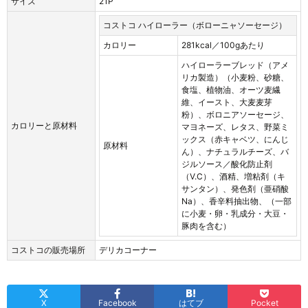
サイズ
21P
コストコ ハイローラー（ボローニャソーセージ）
カロリー
281kcal／100gあたり
ハイローラーブレッド（アメ
リカ製造）（小麦粉、砂糖、
食塩、植物油、オーツ麦繊
維、イースト、大麦麦芽
粉）、ボロニアソーセージ、
カロリーと原材料
マヨネーズ、レタス、野菜ミ
ックス（赤キャベツ、にんじ
原材料
ん）、ナチュラルチーズ、バ
ジルソース／酸化防止剤
（V.C）、酒精、増粘剤（キ
サンタン）、発色剤（亜硝酸
Na）、香辛料抽出物、（一部
に小麦・卵・乳成分・大豆・
豚肉を含む）
コストコの販売場所
デリカコーナー
X
Facebook
はてブ
Pocket