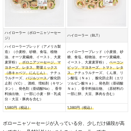
ハイローラー（ボローニャソーセー
ハイローラー（BLT）
ジ）
ハイローラーブレッド（アメリカ製
造）（小麦粉、砂糖、食塩、植物
ハイローラーブレッド（小麦後、砂
油、オーツ麦繊維、イースト、大麦
糖、食塩、植物油、オーツ麦繊維、
麦芽粉）
、ボロニアソーセージ、マ
イースト、大麦麦芽粉）、
ベーコン
ヨネーズ、レタス、野菜ミックス
ビッツ、マヨネーズ、トマト、レタ
（赤キャベツ、にんじん）
、ナチュ
ス、
ナチュラルチーズ、くん液、リ
ラルチーズ、
バジルソース
／酸化防
ン酸塩（Ｎａ）、酸化防止剤（エリ
止剤（V.C）、酒精、増粘剤（キサン
ソルビン酸Ｎａ）、発色剤（亜硝酸
タン）、発色剤（亜硝酸Na）、香辛
Ｎａ）、香辛料抽出物、（原材料の
料抽出物、（一部に小麦・卵・乳成
一部に卵、大豆、豚肉を含む）
分・大豆・豚肉を含む）
1,580円（税込）
1,380円（税込）
ボローニャソーセージが入っている分、少しだけ値段が高