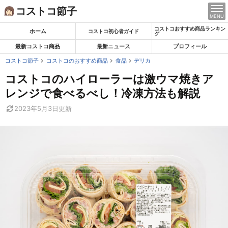
Skip
コストコ節子
MENU
to
コストコおすすめ商品ランキン
content
ホーム
コストコ初心者ガイド
グ
最新コストコ商品
最新ニュース
プロフィール
コストコ節子
コストコのおすすめ商品
食品
デリカ
コストコのハイローラーは激ウマ焼きア
レンジで食べるべし！冷凍方法も解説
2023年5月3日
更新