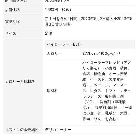
商品購入日時
2023年5月2日
店舗価格
1,680円（税込）
加工日を含め2日間（2023年5月2日購入→2023年5
賞味期限
月3日賞味期限）
サイズ
21個
ハイローラー（BLT）
カロリー
277kcal／100gあたり
ハイローラーブレッド（アメ
リカ製造）（小麦粉、砂糖、
食塩、植物油、オーツ麦繊
維、イースト、大麦麦芽
カロリーと原材料
粉）、ベーコン、マヨネー
原材料
ズ、レタス、トマト、ナチュ
ラルチーズ／酸化防止剤
（V.C）、発色剤（亜硝酸
Na）、香辛料抽出物、（一部
に小麦・卵・乳成分・大豆・
豚肉・りんごを含む）
コストコの販売場所
デリカコーナー