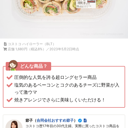
コストコ ハイローラー（BLT）
店舗 1,680円（税込8%）／2023年5月2日時点
どんな商品？
圧倒的な人気を誇る超ロングセラー商品
塩気のあるベーコンとコクのあるチーズに野菜が入
って激ウマ
焼きアレンジでさらに美味しくいただける！
節子（
合同会社おすすめ節子
）
コストコ歴17年目の30代主婦。実際に買ったコストコ商品を