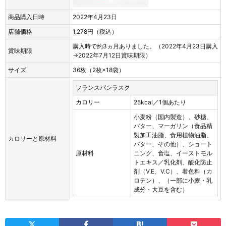
商品購入日時
2022年4月23日
店舗価格
1,278円（税込）
購入時で約3ヵ月ありました。（2022年4月23日購入
賞味期限
→2022年7月12日賞味期限）
サイズ
36枚（2枚×18袋）
フランスパンラスク
カロリー
25kcal／1個あたり
小麦粉（国内製造）、砂糖、
バター、マーガリン（食品精
製加工油脂、食用植物油脂、
カロリーと原材料
バター、その他）、ショート
原材料
ニング、食塩、イーストモル
トエキス／乳化剤、酸化防止
剤（V.E、V.C）、着色料（カ
ロテン）、（一部に小麦・乳
成分・大豆を含む）