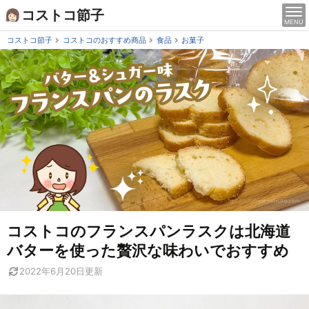
Skip
コストコ節子
MENU
to
content
コストコ節子
コストコのおすすめ商品
食品
お菓子
コストコのフランスパンラスクは北海道
バターを使った贅沢な味わいでおすすめ
2022年6月20日
更新