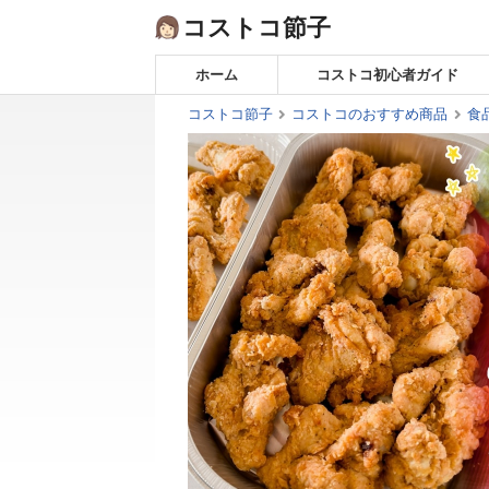
Skip
コストコ節子
to
content
ホーム
コストコ初心者ガイド
コストコ節子
コストコのおすすめ商品
食