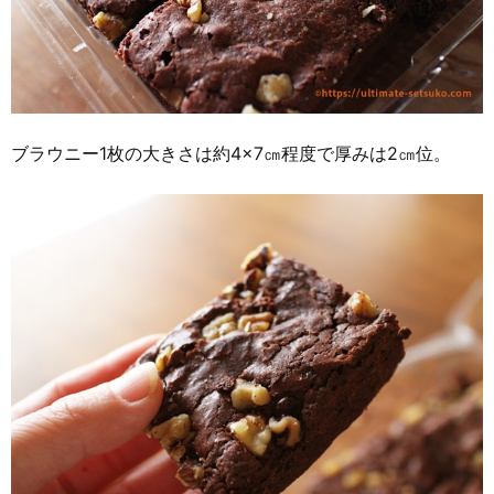
ブラウニー1枚の大きさは約4×7㎝程度で厚みは2㎝位。