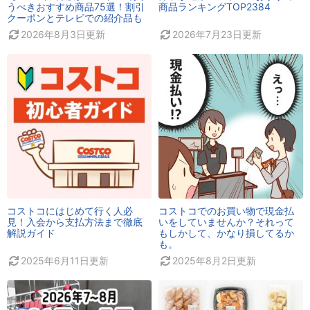
うべきおすすめ商品75選！割引
商品ランキングTOP2384
クーポンとテレビでの紹介品も
2026年8月3日
更新
2026年7月23日
更新
コストコにはじめて行く人必
コストコでのお買い物で現金払
見！入会から支払方法まで徹底
いをしていませんか？それって
解説ガイド
もしかして、かなり損してるか
も。
2025年6月11日
更新
2025年8月2日
更新