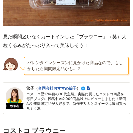
見た瞬間迷いなくカートインした「ブラウニー」（笑）大
粒くるみがたっぷり入って美味しそう！
バレンタインシーズンに見かけた商品なので、もし
かしたら期間限定品かも…？
節子（
合同会社おすすめ節子
）
コストコ歴17年目の30代主婦。実際に買ったコストコ商品を
毎日ブログに投稿中✍2,000商品以上レビューしました！新商
品や季節限定品が大好きで、新作デリカとスイーツは毎回買っ
執筆者
ちゃう派
コストコ ブラウニー