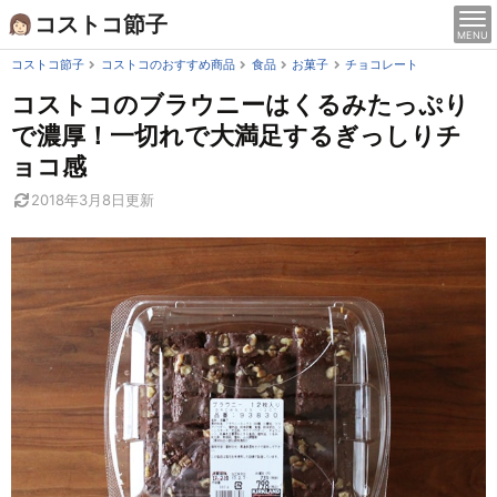
Skip
コストコ節子
MENU
to
content
コストコ節子
コストコのおすすめ商品
食品
お菓子
チョコレート
コストコのブラウニーはくるみたっぷり
で濃厚！一切れで大満足するぎっしりチ
ョコ感
2018年3月8日
更新