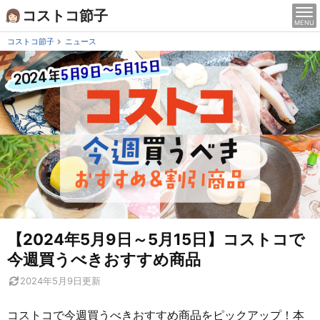
Skip
コストコ節子
MENU
to
content
コストコ節子
ニュース
【2024年5月9日～5月15日】コストコで
今週買うべきおすすめ商品
2024年5月9日
更新
コストコで今週買うべきおすすめ商品をピックアップ！本