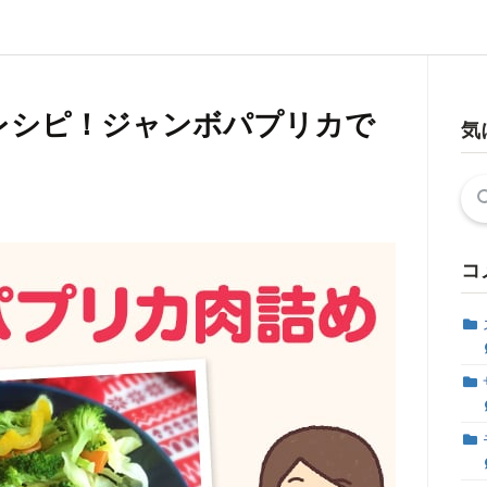
レシピ！ジャンボパプリカで
気
★
検
索:
コ