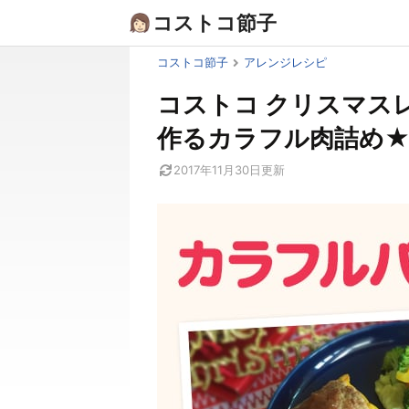
Skip
コストコ節子
to
content
コストコ節子
アレンジレシピ
コストコ クリスマス
作るカラフル肉詰め
2017年11月30日
更新