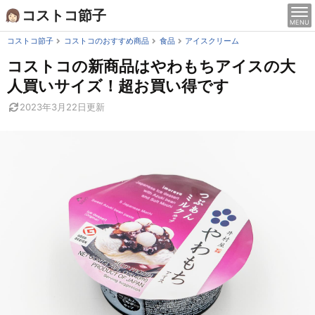
Skip
コストコ節子
MENU
to
content
コストコ節子
コストコのおすすめ商品
食品
アイスクリーム
コストコの新商品はやわもちアイスの大
人買いサイズ！超お買い得です
2023年3月22日
更新