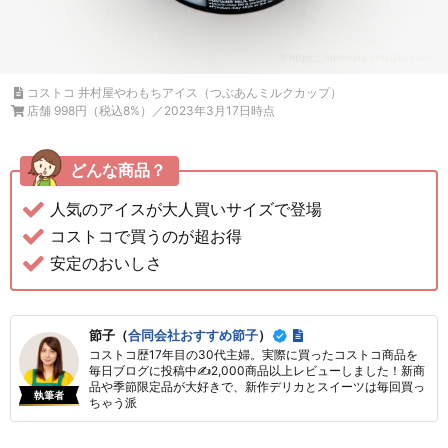
コストコ 井村屋やわもちアイス（つぶあんミルクカップ）
店舗 998円（税込8%）／2023年3月17日時点
どんな商品？
人気のアイスが大人買いサイズで登場
コストコで買うのが超お得
安定のおいしさ
節子（
合同会社おすすめ節子
）
コストコ歴17年目の30代主婦。実際に買ったコストコ商品を
毎日ブログに投稿中✍2,000商品以上レビューしました！新商
品や季節限定品が大好きで、新作デリカとスイーツは毎回買っ
執筆者
ちゃう派