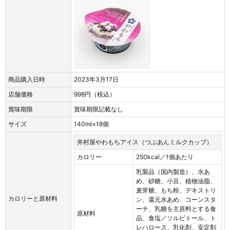
商品購入日時
2023年3月17日
店舗価格
998円（税込）
賞味期限
賞味期限記載なし
サイズ
140ml×18個
井村屋やわもちアイス（つぶあんミルクカップ）
カロリー
250kcal／1個あたり
乳製品（国内製造）、水あ
め、砂糖、小豆、植物油脂、
麦芽糖、もち粉、デキストリ
カロリーと原材料
ン、還元水あめ、コーンスタ
ーチ、乳糖を主原料とする食
原材料
品、食塩／ソルビトール、ト
レハロース、乳化剤、安定剤