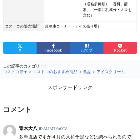
（増粘多糖類）、香料、酵
素、（一部に乳成分・大豆を
含む）
コストコの販売場所
冷凍庫コーナー（アイス売り場）
X
Facebook
はてブ
Pocket
この記事のカテゴリー：
コストコ節子
コストコのおすすめ商品
食品
アイスクリーム
スポンサードリンク
コメント
青木大八
ID:M4MTYxOTA
多摩境店ですが４月の入荷予定などは調べられるので