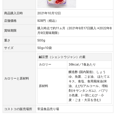
商品購入日時
2021年10月12日
店舗価格
928円（税込）
購入時点で約11ヵ月（2021年9月17日購入→2022年8
賞味期限
月9日賞味期限）
重さ
500g
サイズ
50g×10袋
鹹豆漿（シェントウジャン）の素
カロリー
36kcal／1食あたり
醸造酢 (国内製造)、しょう
ゆ、魚醤、ごま油、 ほたてエ
カロリーと原材料
キス、食塩、食用風味油(米
原材料
油、えび)/アルコール、増粘
剤(キサンタンガム)、パプリ
カ色素、(一部にえび・小
麦・ごま・大豆を含む)
コストコの販売場所
常温食品売り場