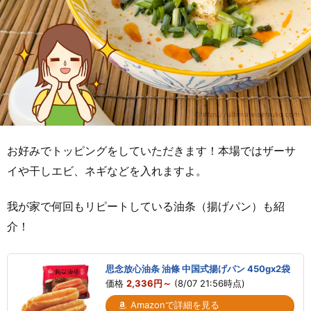
お好みでトッピングをしていただきます！本場ではザーサ
イや干しエビ、ネギなどを入れますよ。
我が家で何回もリピートしている油条（揚げパン）も紹
介！
思念放心油条 油條 中国式揚げパン 450gx2袋
価格
2,336円～
(8/07 21:56時点)
Amazonで詳細を見る