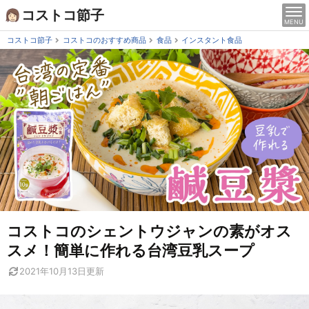
Skip
コストコ節子
MENU
to
content
コストコ節子
コストコのおすすめ商品
食品
インスタント食品
コストコのシェントウジャンの素がオス
スメ！簡単に作れる台湾豆乳スープ
2021年10月13日
更新