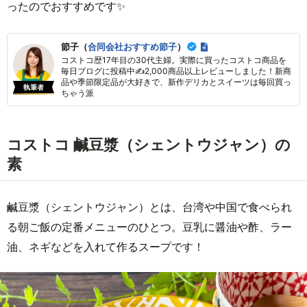
ったのでおすすめです✨
節子（
合同会社おすすめ節子
）
コストコ歴17年目の30代主婦。実際に買ったコストコ商品を
毎日ブログに投稿中✍2,000商品以上レビューしました！新商
品や季節限定品が大好きで、新作デリカとスイーツは毎回買っ
執筆者
ちゃう派
コストコ 鹹豆漿（シェントウジャン）の
素
鹹豆漿（シェントウジャン）とは、台湾や中国で食べられ
る朝ご飯の定番メニューのひとつ。豆乳に醤油や酢、ラー
油、ネギなどを入れて作るスープです！