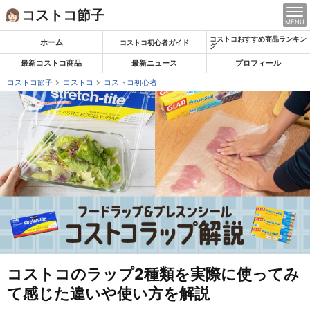
Skip
コストコ節子
MENU
to
コストコおすすめ商品ランキン
content
ホーム
コストコ初心者ガイド
グ
最新コストコ商品
最新ニュース
プロフィール
コストコ節子
コストコ
コストコ初心者
コストコのラップ2種類を実際に使ってみ
て感じた違いや使い方を解説