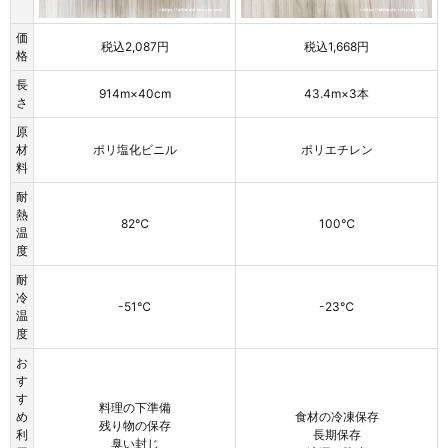
価
税込2,087円
税込1,668円
格
長
914m×40cm
43.4m×3本
さ
原
材
ポリ塩化ビニル
ポリエチレン
料
耐
熱
82℃
100℃
温
度
耐
冷
-51℃
-23℃
温
度
お
す
す
料理の下準備
め
食材の冷凍保存
残り物の保存
利
長期保存
臭い封じ