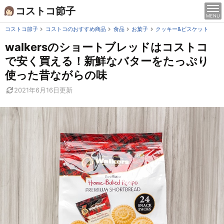
Skip
コストコ節子
MENU
to
content
コストコ節子
コストコのおすすめ商品
食品
お菓子
クッキー&ビスケット
walkersのショートブレッドはコストコ
で安く買える！新鮮なバターをたっぷり
使った昔ながらの味
2021年6月16日
更新