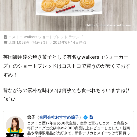
コストコ walkers ショートブレッド ラウンド
店舗 1,058円（税込8%）／2021年6月14日時点
英国御用達の焼き菓子として有名なwalkers（ウォーカー
ズ）のショートブレッドはコストコで買うのが安くておす
すめ！
昔ながらの素朴な味わいは何枚でも食べれちゃいますね(*
´з`)♪
節子（
合同会社おすすめ節子
）
コストコ歴17年目の30代主婦。実際に買ったコストコ商品を
毎日ブログに投稿中✍2,000商品以上レビューしました！新商
品や季節限定品が大好きで、新作デリカとスイーツは毎回買っ
執筆者