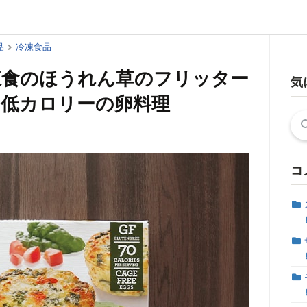
品
冷凍食品
凍食のほうれん草のフリッター
気
低カロリーの卵料理
検
索:
コ