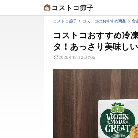
Skip
コストコ節子
to
content
コストコ節子
コストコのおすすめ商品
食
コストコおすすめ冷
タ！あっさり美味しい
2020年12月2日
更新