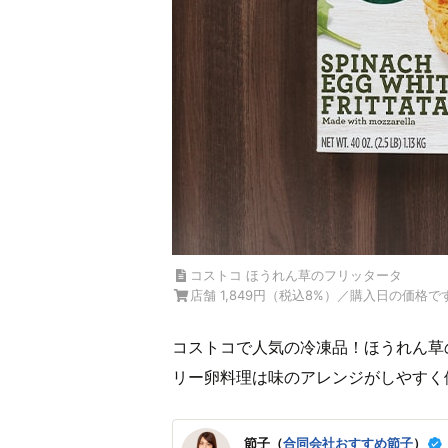
コストコ ほうれん草のフリッタータ
店舗 1,849円（税込8%）／購入日の価格で
コストコで人気の冷凍品！ほうれん草
リー卵料理は味のアレンジがしやすく
節子（
合同会社おすすめ節子
）