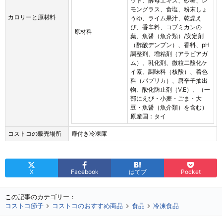
ット、酵母エキス、砂糖、レ
モングラス、食塩、粉末しょ
カロリーと原材料
うゆ、ライム果汁、乾燥え
び、香辛料、コブミカンの
原材料
葉、魚醤（魚介類）/安定剤
（酢酸デンプン）、香料、pH
調整剤、増粘剤（アラビアガ
ム）、乳化剤、微粒二酸化ケ
イ素、調味料（核酸）、着色
料（パプリカ）、唐辛子抽出
物、酸化防止剤（V.E）、（一
部にえび・小麦・ごま・大
豆・魚醤（魚介類）を含む）
原産国：タイ
コストコの販売場所
扉付き冷凍庫
X
Facebook
はてブ
Pocket
この記事のカテゴリー：
コストコ節子
コストコのおすすめ商品
食品
冷凍食品