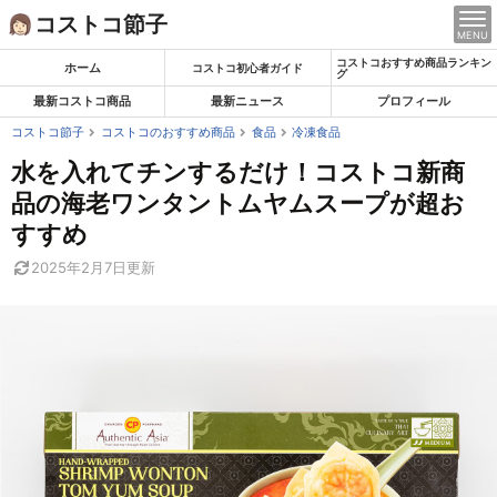
Skip
コストコ節子
MENU
to
コストコおすすめ商品ランキン
content
ホーム
コストコ初心者ガイド
グ
最新コストコ商品
最新ニュース
プロフィール
コストコ節子
コストコのおすすめ商品
食品
冷凍食品
水を入れてチンするだけ！コストコ新商
品の海老ワンタントムヤムスープが超お
すすめ
2025年2月7日
更新