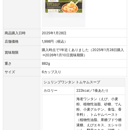
商品購入日時
2025年1月28日
店舗価格
1,998円（税込）
購入時点で1年近くありました（2025年1月28日購入
賞味期限
→2026年1月10日賞味期限）
重さ
882g
サイズ
6カップ入り
シュリンプワンタン トムヤムスープ
カロリー
222kcal／1食あたり
海老ワンタン（えび、小麦
粉、植物性油脂、砂糖、でん
粉、小麦グルテン、食塩、香
辛料）、トムヤムペースト
（植物性油脂、果糖ブドウ糖
液糖、えびエキス、エシャロ