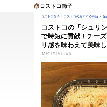
Skip
コストコ節子
to
content
コストコ節子
コストコのおすすめ商品
食
コストコの「シュリン
で時短に貢献！チー
リ感を味わえて美味し
2018年3月8日
更新