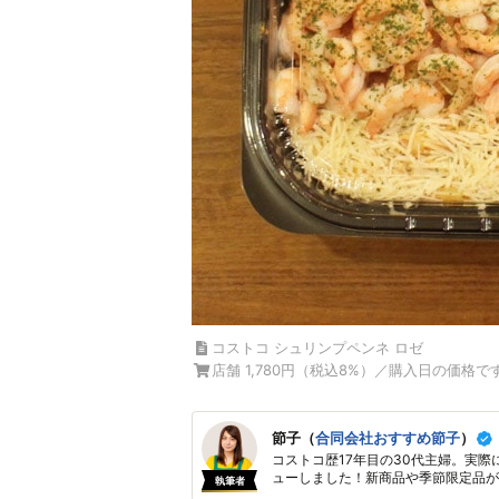
コストコ シュリンプペンネ ロゼ
店舗 1,780円（税込8%）／購入日の価格で
節子（
合同会社おすすめ節子
）
コストコ歴17年目の30代主婦。実際
ューしました！新商品や季節限定品が
執筆者