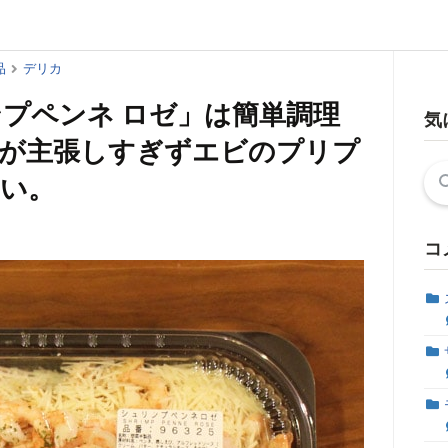
品
デリカ
プペンネ ロゼ」は簡単調理
気
ズが主張しすぎずエビのプリプ
検
い。
索:
コ