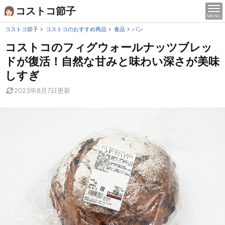
Skip
コストコ節子
MENU
to
content
コストコ節子
コストコのおすすめ商品
食品
パン
コストコのフィグウォールナッツブレッ
ドが復活！自然な甘みと味わい深さが美味
しすぎ
2023年8月7日
更新