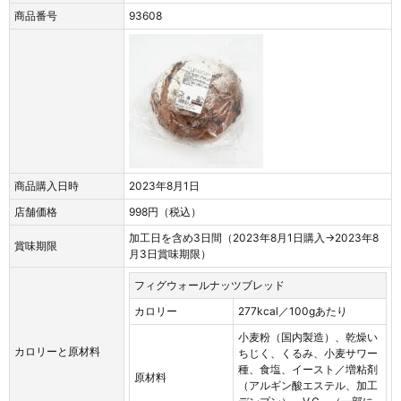
商品番号
93608
商品購入日時
2023年8月1日
店舗価格
998円（税込）
加工日を含め3日間（2023年8月1日購入→2023年8
賞味期限
月3日賞味期限）
フィグウォールナッツブレッド
カロリー
277kcal／100gあたり
小麦粉（国内製造）、乾燥い
カロリーと原材料
ちじく、くるみ、小麦サワー
種、食塩、イースト／増粘剤
原材料
（アルギン酸エステル、加工