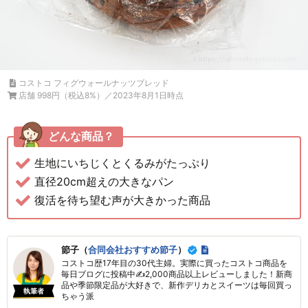
コストコ フィグウォールナッツブレッド
店舗 998円（税込8%）／2023年8月1日時点
どんな商品？
生地にいちじくとくるみがたっぷり
直径20cm超えの大きなパン
復活を待ち望む声が大きかった商品
節子（
合同会社おすすめ節子
）
コストコ歴17年目の30代主婦。実際に買ったコストコ商品を
毎日ブログに投稿中✍2,000商品以上レビューしました！新商
品や季節限定品が大好きで、新作デリカとスイーツは毎回買っ
執筆者
ちゃう派