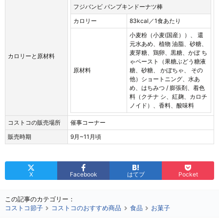
フジバンビ パンプキンドーナツ棒
カロリー
83kcal／1食あたり
小麦粉（小麦(国産））、 還
元水あめ、植物 油脂、砂糖、
麦芽糖、鶏卵、黒糖、かぼ ち
カロリーと原材料
ゃペースト（果糖ぶどう糖液
原材料
糖、砂糖、 かぼちゃ、 その
他）ショートニング、水あ
め、はちみつ / 膨張剤、着色
料（クチナ シ、紅麹、カロチ
ノイド）、香料、酸味料
コストコの販売場所
催事コーナー
販売時期
9月~11月頃
X
Facebook
はてブ
Pocket
この記事のカテゴリー：
コストコ節子
コストコのおすすめ商品
食品
お菓子