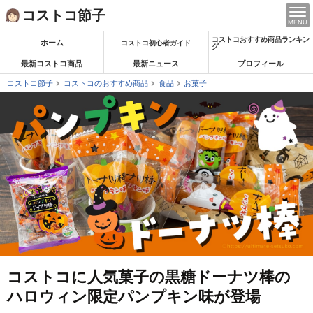
Skip
コストコ節子
MENU
to
コストコおすすめ商品ランキン
content
ホーム
コストコ初心者ガイド
グ
最新コストコ商品
最新ニュース
プロフィール
コストコ節子
コストコのおすすめ商品
食品
お菓子
コストコに人気菓子の黒糖ドーナツ棒の
ハロウィン限定パンプキン味が登場