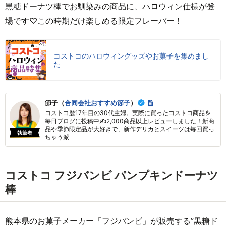
黒糖ドーナツ棒でお馴染みの商品に、ハロウィン仕様が登
場です♡この時期だけ楽しめる限定フレーバー！
コストコのハロウィングッズやお菓子を集めまし
た
節子（
合同会社おすすめ節子
）
コストコ歴17年目の30代主婦。実際に買ったコストコ商品を
毎日ブログに投稿中✍2,000商品以上レビューしました！新商
品や季節限定品が大好きで、新作デリカとスイーツは毎回買っ
執筆者
ちゃう派
コストコ フジバンビ パンプキンドーナツ
棒
熊本県のお菓子メーカー「フジバンビ」が販売する”黒糖ド