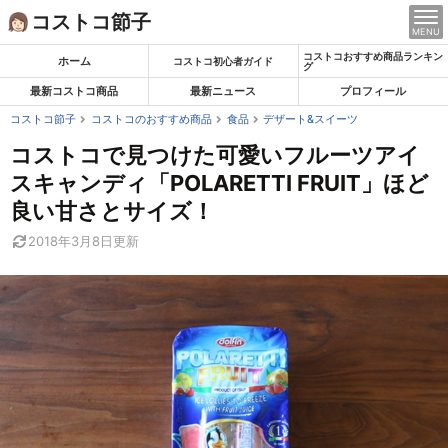
Skip
コストコ節子
MENU
to
コストコおすすめ商品ランキン
content
ホーム
コストコ初心者ガイド
グ
最新コストコ商品
最新ニュース
プロフィール
コストコ節子
コストコのおすすめ商品
食品
デザート&スイーツ
コストコで見つけた可愛いフルーツアイ
スキャンディ「POLARETTI FRUIT」ほど
良い甘さとサイズ！
2018年3月8日
更新