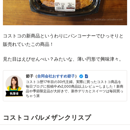
コストコの新商品というわりにパンコーナーでひっそりと
販売れていたこの商品！
見た目はえびせんべい？みたいな、薄い円形で興味津々。
節子（
合同会社おすすめ節子
）
コストコ歴17年目の30代主婦。実際に買ったコストコ商品を
毎日ブログに投稿中✍2,000商品以上レビューしました！新商
品や季節限定品が大好きで、新作デリカとスイーツは毎回買っ
執筆者
ちゃう派
コストコ パルメザンクリスプ