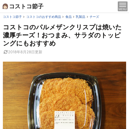
Skip
コストコ節子
MENU
to
content
コストコ節子
コストコのおすすめ商品
食品
乳製品
チーズ
コストコのパルメザンクリスプは焼いた
濃厚チーズ！おつまみ、サラダのトッピ
ングにもおすすめ
2018年8月28日
更新