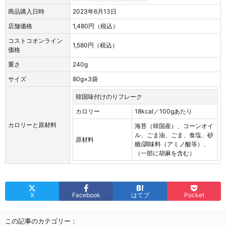
商品購入日時
2023年6月13日
店舗価格
1,480円（税込）
コストコオンライン
1,580円（税込）
価格
重さ
240g
サイズ
80g×3袋
韓国味付けのりフレーク
カロリー
18kcal／100gあたり
カロリーと原材料
海苔（韓国産）、コーンオイ
ル、ごま油、ごま、食塩、砂
原材料
糖/調味料（アミノ酸等）、
（一部に胡麻を含む）
X
Facebook
はてブ
Pocket
この記事のカテゴリー：