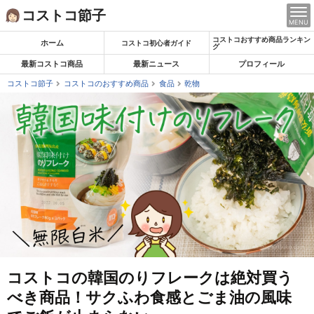
Skip
コストコ節子
MENU
to
コストコおすすめ商品ランキン
content
ホーム
コストコ初心者ガイド
グ
最新コストコ商品
最新ニュース
プロフィール
コストコ節子
コストコのおすすめ商品
食品
乾物
コストコの韓国のりフレークは絶対買う
べき商品！サクふわ食感とごま油の風味