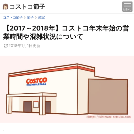
Skip
コストコ節子
MENU
to
content
コストコ節子
節子
雑記
【2017～2018年】コストコ年末年始の営
業時間や混雑状況について
2018年1月1日
更新