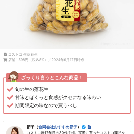
コストコ 生落花生
店舗 1,598円（税込8%）／2024年9月17日時点
ざっくり言うとこんな商品！
旬の生の落花生
甘味とほくっと食感がクセになる味わい
期間限定の味なので買うべし
節子（
合同会社おすすめ節子
）
コストコ歴17年目の30代主婦。実際に買ったコストコ商品を