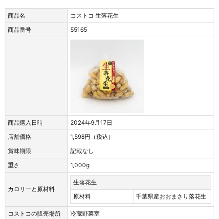
商品名
コストコ 生落花生
商品番号
55165
商品購入日時
2024年9月17日
店舗価格
1,598円（税込）
賞味期限
記載なし
重さ
1,000g
生落花生
カロリーと原材料
原材料
千葉県産おおまさり落花生
コストコの販売場所
冷蔵野菜室