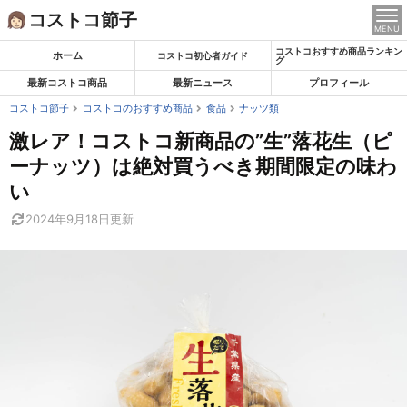
Skip
コストコ節子
MENU
to
コストコおすすめ商品ランキン
content
ホーム
コストコ初心者ガイド
グ
最新コストコ商品
最新ニュース
プロフィール
コストコ節子
コストコのおすすめ商品
食品
ナッツ類
激レア！コストコ新商品の”生”落花生（ピ
ーナッツ）は絶対買うべき期間限定の味わ
い
2024年9月18日
更新