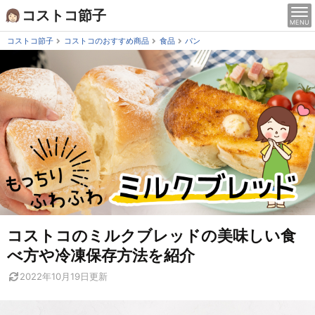
Skip
コストコ節子
MENU
to
content
コストコ節子
コストコのおすすめ商品
食品
パン
コストコのミルクブレッドの美味しい食
べ方や冷凍保存方法を紹介
2022年10月19日
更新