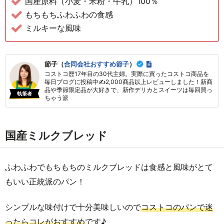
国産原料（小麦・米粉・牛乳）100％
もちもちふわふわの食感
ミルキーな風味
節子（
合同会社おすすめ節子
）
コストコ歴17年目の30代主婦。実際に買ったコストコ商品を
毎日ブログに投稿中✍2,000商品以上レビューしました！新商
品や季節限定品が大好きで、新作デリカとスイーツは毎回買っ
執筆者
ちゃう派
国産ミルクブレッド
ふわふわでもちもちのミルクブレッドは食感と風味がとて
もいい正統派のパン！
シンプルな味付けで十分美味しいので
コストコのパンで迷
ったらコレがおすすめ
です♪