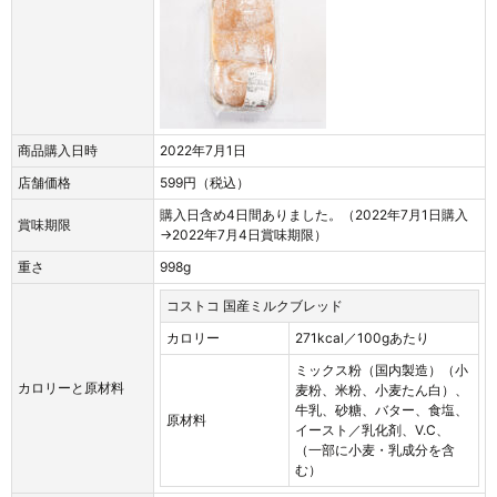
商品購入日時
2022年7月1日
店舗価格
599円（税込）
購入日含め4日間ありました。（2022年7月1日購入
賞味期限
→2022年7月4日賞味期限）
重さ
998g
コストコ 国産ミルクブレッド
カロリー
271kcal／100gあたり
ミックス粉（国内製造）（小
カロリーと原材料
麦粉、米粉、小麦たん白）、
牛乳、砂糖、バター、食塩、
原材料
イースト／乳化剤、V.C、
（一部に小麦・乳成分を含
む）