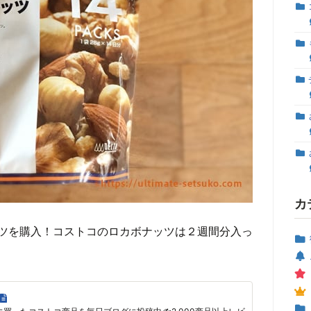
カ
ツを購入！コストコのロカボナッツは２週間分入っ
。