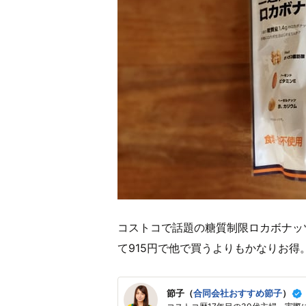
コストコで話題の糖質制限ロカボナッ
て915円で他で買うよりもかなりお得
節子（
合同会社おすすめ節子
）