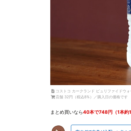
コストコ カークランド ピュリファイドウォ
店舗 32円（税込8%）／購入日の価格です
まとめ買いなら
40本で748円（1本約