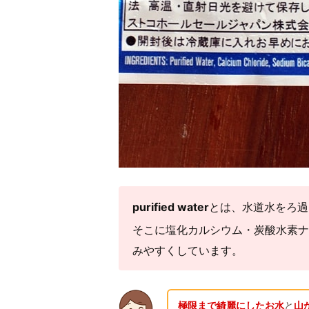
purified water
とは、水道水をろ過
そこに塩化カルシウム・炭酸水素ナ
みやすくしています。
極限まで綺麗にしたお水
と
山