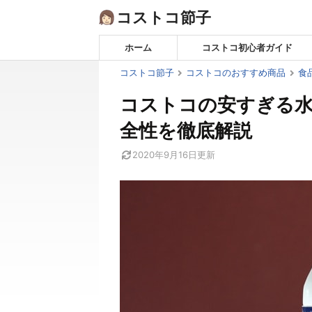
Skip
コストコ節子
to
content
ホーム
コストコ初心者ガイド
コストコ節子
コストコのおすすめ商品
食
コストコの安すぎる水
全性を徹底解説
2020年9月16日
更新