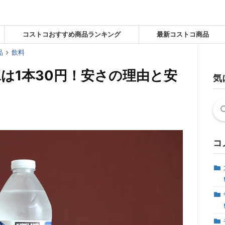
コストコおすすめ商品ランキング
最新コストコ商品
品
飲料
は1本30円！安さの理由と安
気
検
索:
コ