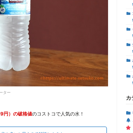
ーター
カ
19円）の破格値
のコストコで人気の水！