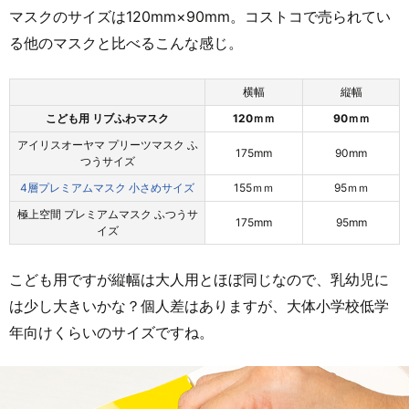
マスクのサイズは120mm×90mm。コストコで売られてい
る他のマスクと比べるこんな感じ。
横幅
縦幅
こども用 リブふわマスク
120ｍｍ
90ｍｍ
アイリスオーヤマ プリーツマスク ふ
175mm
90mm
つうサイズ
4層プレミアムマスク 小さめサイズ
155ｍｍ
95ｍｍ
極上空間 プレミアムマスク ふつうサ
175mm
95mm
イズ
こども用ですが縦幅は大人用とほぼ同じなので、乳幼児に
は少し大きいかな？個人差はありますが、大体小学校低学
年向けくらいのサイズですね。