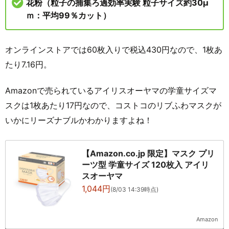
花粉（粒子の捕集ろ過効率実験 粒子サイズ約30μ
ｍ：平均99％カット）
オンラインストアでは60枚入りで税込430円なので、1枚あ
たり7.16円。
Amazonで売られているアイリスオーヤマの学童サイズマ
スクは1枚あたり17円なので、コストコのリブふわマスクが
いかにリーズナブルかわかりますよね！
【Amazon.co.jp 限定】マスク プリ
ーツ型 学童サイズ 120枚入 アイリ
スオーヤマ
1,044円
(8/03 14:39時点)
Amazon