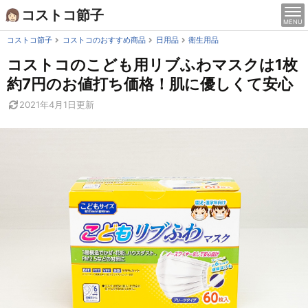
Skip
コストコ節子
MENU
to
content
コストコ節子
コストコのおすすめ商品
日用品
衛生用品
コストコのこども用リブふわマスクは1枚
約7円のお値打ち価格！肌に優しくて安心
2021年4月1日
更新