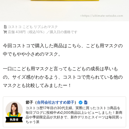
コストコ こども リブふわマスク
店舗 438円（税込10%）／購入日の価格です
今回コストコで購入した商品はこちら、こども用マスクの
中でもやや小さめのマスク。
一口にこども用マスクと言ってもこどもの成長は早いも
の。サイズ感がわかるよう、コストコで売られている他の
マスクとも比較してみましたー！
節子（
合同会社おすすめ節子
）
コストコ歴17年目の30代主婦。実際に買ったコストコ商品を
毎日ブログに投稿中✍2,000商品以上レビューしました！新商
品や季節限定品が大好きで、新作デリカとスイーツは毎回買っ
執筆者
ちゃう派